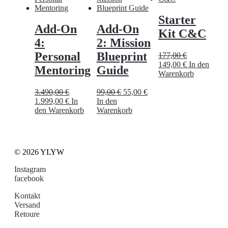
Starter
Add-On
Add-On
Kit C&C
4:
2: Mission
Personal
Blueprint
177,00
€
Ursprünglicher
Aktueller
149,00
€
In den
Mentoring
Guide
Preis
Preis
Warenkorb
war:
ist:
Ursprünglicher
Aktueller
177,00 €
149,00 €.
3.490,00
€
99,00
€
55,00
€
Ursprünglicher
Aktueller
Preis
Preis
1.999,00
€
In
In den
Preis
Preis
war:
ist:
den Warenkorb
Warenkorb
war:
ist:
99,00 €
55,00 €.
3.490,00 €
1.999,00 €.
© 2026 YLYW
Instagram
facebook
Kontakt
Versand
Retoure