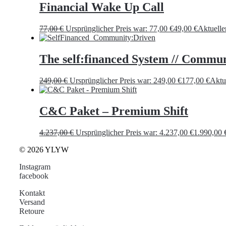
Financial Wake Up Call
77,00
€
Ursprünglicher Preis war: 77,00 €
49,00
€
Aktueller
The self:financed System // Commu
249,00
€
Ursprünglicher Preis war: 249,00 €
177,00
€
Aktue
C&C Paket – Premium Shift
4.237,00
€
Ursprünglicher Preis war: 4.237,00 €
1.990,00
© 2026 YLYW
Instagram
facebook
Kontakt
Versand
Retoure