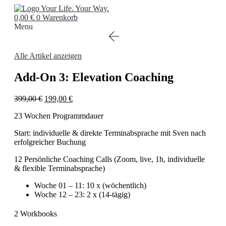
Zum
Inhalt
0,00
€
0
Warenkorb
springen
Menu
Alle Artikel anzeigen
Add-On 3: Elevation Coaching
Ursprünglicher
Aktueller
399,00
€
199,00
€
Preis
Preis
23 Wochen Programmdauer
war:
ist:
399,00 €
199,00 €.
Start: individuelle & direkte Terminabsprache mit Sven nach
erfolgreicher Buchung
12 Persönliche Coaching Calls (Zoom, live, 1h, individuelle
& flexible Terminabsprache)
Woche 01 – 11: 10 x (wöchentlich)
Woche 12 – 23: 2 x (14-tägig)
2 Workbooks