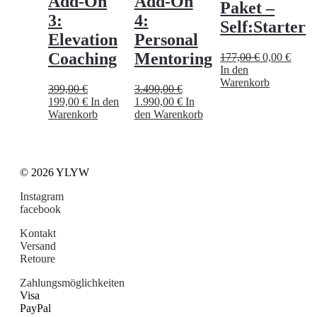
Add-On
Add-On
Paket –
3:
4:
Self:Starter
Elevation
Personal
Coaching
Mentoring
Ursprünglic
Aktue
177,00
€
0,00
€
Preis
Preis
In den
war:
ist:
Warenkorb
399,00
€
3.490,00
€
177,00 €
0,00 €
Ursprünglicher
Aktueller
Ursprünglicher
Aktueller
199,00
€
In den
1.990,00
€
In
Preis
Preis
Preis
Preis
Warenkorb
den Warenkorb
war:
ist:
war:
ist:
399,00 €
199,00 €.
3.490,00 €
1.990,00 €.
© 2026 YLYW
Instagram
facebook
Kontakt
Versand
Retoure
Zahlungsmöglichkeiten
Visa
PayPal