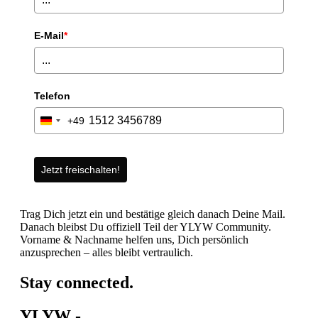
E-Mail
*
Telefon
+49
Germany
+49
Jetzt freischalten!
Trag Dich jetzt ein und bestätige gleich danach Deine Mail.
Danach bleibst Du offiziell Teil der YLYW Community.
Vorname & Nachname helfen uns, Dich persönlich
anzusprechen – alles bleibt vertraulich.
Stay connected.
YLYW -