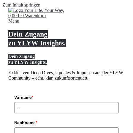
Zum Inhalt springen
0,00
€
0
Warenkorb
Menu
Dein Zugang
zu YLYW Insights.
Dein Zugang
zu YLYW
Insights.
Exklusiven Deep Dives, Updates & Impulsen aus der YLYW
Community – echt, klar, zukunftsorientiert.
Vorname
*
Nachname
*